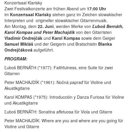
Konzertsaal Klarisky
Zwei Festivalkonzerte am frühen Abend um
17:00 Uhr
im
Konzertsaal Klarisky
stehen ganz im Zeichen slowakischer
Interpreten und origineller slowakischer Gitarrenmusik.
Am Montag, dem
22. Juni
, werden Werke von
Ľuboš Bernáth,
Karol Kompas und Peter Machajdík
von den Gitarristen
Vladimír Ondrejčák
und
Karol Kompas
sowie dem Geiger
Samuel Mikláš
und der Geigerin und Bratschistin
Blanka
Ondrejčáková
aufgeführt.
PROGRAM:
Ľuboš BERNÁTH (*1977): Faithfulness, eine Suite für zwei
Gitarren
Peter MACHAJDÍK (*1961): Nočná papraď für Violine und
Akustikgitarre
Karol KOMPAS (*1975): Introducción y Danza Furiosa für Violine
und Akustikgitarre
Ľuboš BERNÁTH: Sonatina affetuosa für Viola und Gitarre
Peter MACHAJDÍK: Where are you and where are you going für
Violine und Gitarre