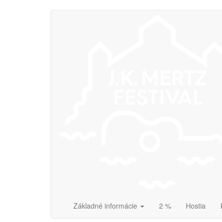
Skočiť
na
hlavný
obsah
Základné informácie
2 %
Hostia