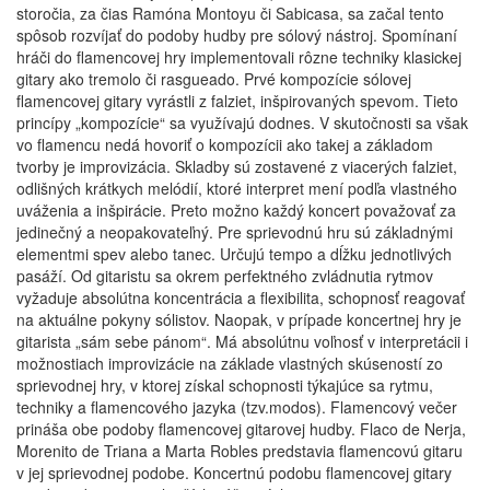
storočia, za čias Ramóna Montoyu či Sabicasa, sa začal tento
spôsob rozvíjať do podoby hudby pre sólový nástroj. Spomínaní
hráči do flamencovej hry implementovali rôzne techniky klasickej
gitary ako tremolo či rasgueado. Prvé kompozície sólovej
flamencovej gitary vyrástli z falziet, inšpirovaných spevom. Tieto
princípy „kompozície“ sa využívajú dodnes. V skutočnosti sa však
vo flamencu nedá hovoriť o kompozícii ako takej a základom
tvorby je improvizácia. Skladby sú zostavené z viacerých falziet,
odlišných krátkych melódií, ktoré interpret mení podľa vlastného
uváženia a inšpirácie. Preto možno každý koncert považovať za
jedinečný a neopakovateľný. Pre sprievodnú hru sú základnými
elementmi spev alebo tanec. Určujú tempo a dĺžku jednotlivých
pasáží. Od gitaristu sa okrem perfektného zvládnutia rytmov
vyžaduje absolútna koncentrácia a flexibilita, schopnosť reagovať
na aktuálne pokyny sólistov. Naopak, v prípade koncertnej hry je
gitarista „sám sebe pánom“. Má absolútnu voľnosť v interpretácii i
možnostiach improvizácie na základe vlastných skúseností zo
sprievodnej hry, v ktorej získal schopnosti týkajúce sa rytmu,
techniky a flamencového jazyka (tzv.modos). Flamencový večer
prináša obe podoby flamencovej gitarovej hudby. Flaco de Nerja,
Morenito de Triana a Marta Robles predstavia flamencovú gitaru
v jej sprievodnej podobe. Koncertnú podobu flamencovej gitary