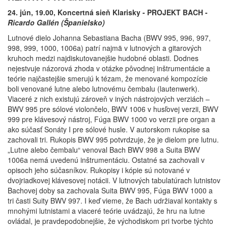
24. jún, 19.00, Koncertná sieň Klarisky - PROJEKT BACH -
Ricardo Gallén (Španielsko)
Lutnové dielo Johanna Sebastiana Bacha (BWV 995, 996, 997,
998, 999, 1000, 1006a) patrí najmä v lutnových a gitarových
kruhoch medzi najdiskutovanejšie hudobné oblasti. Dodnes
nejestvuje názorová zhoda v otázke pôvodnej inštrumentácie a
teórie najčastejšie smerujú k tézam, že menované kompozície
boli venované lutne alebo lutnovému čembalu (lautenwerk).
Viaceré z nich existujú zároveň v iných nástrojových verziách –
BWV 995 pre sólové violončelo, BWV 1006 v husľovej verzii, BWV
999 pre klávesový nástroj, Fúga BWV 1000 vo verzii pre organ a
ako súčasť Sonáty I pre sólové husle. V autorskom rukopise sa
zachovali tri. Rukopis BWV 995 potvrdzuje, že je dielom pre lutnu.
„Lutne alebo čembalu“ venoval Bach BWV 998 a Suita BWV
1006a nemá uvedenú inštrumentáciu. Ostatné sa zachovali v
opisoch jeho súčasníkov. Rukopisy i kópie sú notované v
dvojriadkovej klávesovej notácii. V lutnových tabulatúrach lutnistov
Bachovej doby sa zachovala Suita BWV 995, Fúga BWV 1000 a
tri časti Suity BWV 997. I keď vieme, že Bach udržiaval kontakty s
mnohými lutnistami a viaceré teórie uvádzajú, že hru na lutne
ovládal, je pravdepodobnejšie, že východiskom pri tvorbe týchto