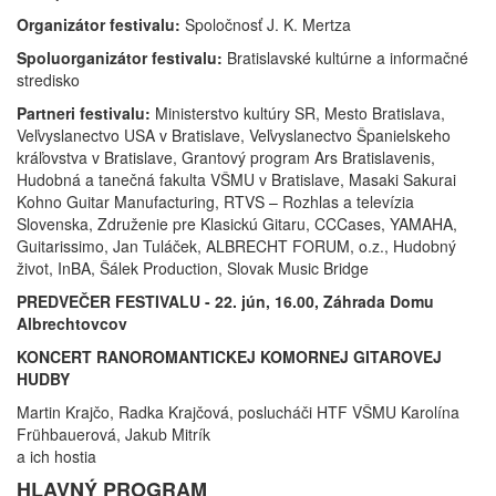
Organizátor festivalu:
Spoločnosť J. K. Mertza
Spoluorganizátor festivalu:
Bratislavské kultúrne a informačné
stredisko
Partneri festivalu:
Ministerstvo kultúry SR, Mesto Bratislava,
Veľvyslanectvo USA v Bratislave, Veľvyslanectvo Španielskeho
kráľovstva v Bratislave, Grantový program Ars Bratislavenis,
Hudobná a tanečná fakulta VŠMU v Bratislave, Masaki Sakurai
Kohno Guitar Manufacturing, RTVS – Rozhlas a televízia
Slovenska, Združenie pre Klasickú Gitaru, CCCases, YAMAHA,
Guitarissimo, Jan Tuláček, ALBRECHT FORUM, o.z., Hudobný
život, InBA, Šálek Production, Slovak Music Bridge
PREDVEČER FESTIVALU - 22. jún, 16.00, Záhrada Domu
Albrechtovcov
KONCERT RANOROMANTICKEJ KOMORNEJ GITAROVEJ
HUDBY
Martin Krajčo, Radka Krajčová, poslucháči HTF VŠMU Karolína
Frühbauerová, Jakub Mitrík
a ich hostia
HLAVNÝ PROGRAM