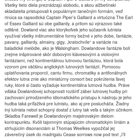
Všetky tieto diela prezrádzajú slobodu, s akou alžbetínski
skladatelia pristupovali k populárnym tanečným formám, veď
rinúca sa rapsodická Captain Piper’s Galliard a virtuózna The Earl
of Essex Galliard sú obe galliardy, a pritom sú výrazovo také
odlišné. Dowland viac ako ktorýkoľvek jeho súčasník lutnista
využíval všetky inštrumentálne formy bežné v jeho dobe, fantázie,
pavany, galliardy, almainy, gigy, „kratochvíle“ a variácie na
baladické melódie, ako je Walsingham. Dowlandove fantázie boli
zrejme inšpirované skôr dobovými klávesovými a violovými
fantáziami, než kontinentálnou lutnovou fantáziou, ktorá bola
vzorom pre väčšinu anglických lutnových fantázií. Pomocou
uplatňovania proporcií, cantu firmu, chromatiky a antifonálnych
efektov lutna znie ako miniatúrny consort bez pokrútenia ľavej
ruky, ktoré si často vyžaduje kontinentálna lutnová hudba. Práve
vďaka Dowlandovej schopnosti rozšíriť záber lutnovej hudby pri
zachovaní prirodzeného idiomatického prístupu k nástroju je jeho
hudba taká príťažlivá pre lutnistu, ako aj pre poslucháča. Žiadny
iný lutnista nebol schopný dostať z lutny tak veľa s takým účinkom.
Skladba Farewell je Dowlandovým majstrovským dielom
kontrapunktu. Kvôli tajomným stúpajúcim chromatickým líniám a
strhujúcim disonanciám si Thomas Weelkes vypožičal jej
záverečný úsek do madrigalu Cease sorrows now pod text „I’ll