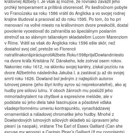
kráľovnej Alžbety I. Je však aj možné, že rovnako zavážil jeho
prchký temperament a prílišná otvorenosť. Po šesťročnom pobyte
vo Francúzsku sa roku 1586 vrátil do Anglicka a vo svojej rodnej
krajine študoval a pracoval až do roku 1595. Po tom, čo ho pri
menovaní na voľné miesto na kráľovninom dvore preskočili, dostal
povolenie vycestovať do zahraničia so špeciálnym poslaním
stretnúť sa so slávnym talianskym skladateľom Lucom Marenziom
v Ríme. Vrátil sa však do Anglicka roku 1596 ešte skôr, než
dosiahol svoj cieľ, pretože vo Florencii
natrafilnakonšpiráciuprotiAlžbete.Roku1598prijalDowlandmiesto
na dvore kráľa Kristiána IV. Dánskeho, kde zotrval osem rokov.
Nakoniec roku 1612, na sklonku svojej kariéry, získal pozíciu na
dvore Alžbetinho následníka Jakuba I. a zastával ju až do svojej
smrti roku 1626. Dowland bol jedným z najlepších autorov
lutnovej piesne (jeho štyri knihy ayrov sú neprekonateľné), ako aj
hudby pre sólovú lutnu. V oboch žánroch mu poslúžil jeho
mimoriadnytalent na chytľavé a expresívne melódie, ale v
podstate sú jeho diela také fascinujúce a pôsobivé vďaka
všadeprítomnému umeniu kontrapunktu, vynachádzavej
ornamentácii a náladovej chromatike jeho hudby. Mnohé z
Dowlandových lutnových sólových skladieb sú úpravami jeho
piesní (a naopak), vrátane The Earl of Essex Galliard (Can she
excuse my wrongs) a Captain Piper’s Galliard (If my complaints).