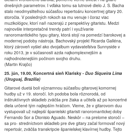
dnešných parametrov. I vďaka tomu sa lutnové dielo J. S. Bacha
stalo neodmysliteľnou súčasťou repertoáru koncertnej gitary 20.
storočia. V posledných rokoch sa mu venuje i čoraz viac
muzikológov, ktorí naň nazerajú z perspektívy gitaristu. Medzi
najnovšie interpretačné trendy patrí i využívanie
ranoromantického typu gitary, ktorá stojí na pomedzí barokovej a
modernej podoby nástroja. Bachovský projekt Ricarda Galléna,
ktorý zároveň vyšiel ako dvojalbum vydavateľstva Sunnyside v
roku 2013, je v súčasnosti azda najkomplexnejším a
najhodnotenejším počinom svojho druhu.
(Martin Krajčo)
25. jún, 19.00, Koncertná sieň Klarisky -
Duo Siqueira Lima
(Uruguaj, Brazília)
Gitarové duetá boli významnou súčasťou gitarovej komornej
hudby už v 19. storočí. Ich podoba bola rôznorodá, od
inštruktívnych skladieb zväčša pre žiaka a učiteľa až po koncertné
diela určené tým najlepším hráčom. Vieme, že v gitarovom duu
vystupovali už najlepší španielski gitaristi ranoromantickej doby
Fernando Sor a Dionisio Aguado. Neskôr – na prelome storočí –
sa pro- stredníctvom skladieb pre dve gitary začal formovať nový
repertoár, zväčša transkripcie španielskej klavírnej hudby. Tejto