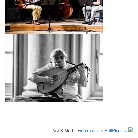
© J.K.Mertz
web made In HalfPixel.sk