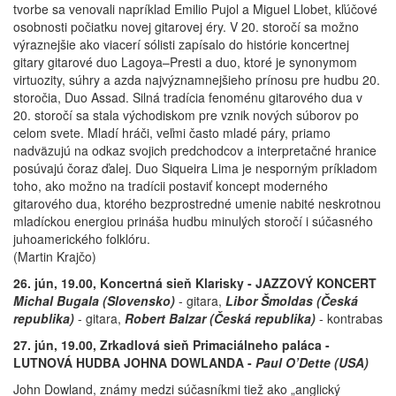
tvorbe sa venovali napríklad Emilio Pujol a Miguel Llobet, kľúčové
osobnosti počiatku novej gitarovej éry. V 20. storočí sa možno
výraznejšie ako viacerí sólisti zapísalo do histórie koncertnej
gitary gitarové duo Lagoya–Presti a duo, ktoré je synonymom
virtuozity, súhry a azda najvýznamnejšieho prínosu pre hudbu 20.
storočia, Duo Assad. Silná tradícia fenoménu gitarového dua v
20. storočí sa stala východiskom pre vznik nových súborov po
celom svete. Mladí hráči, veľmi často mladé páry, priamo
nadväzujú na odkaz svojich predchodcov a interpretačné hranice
posúvajú čoraz ďalej. Duo Siqueira Lima je nesporným príkladom
toho, ako možno na tradícii postaviť koncept moderného
gitarového dua, ktorého bezprostredné umenie nabité neskrotnou
mladíckou energiou prináša hudbu minulých storočí i súčasného
juhoamerického folklóru.
(Martin Krajčo)
26. jún, 19.00, Koncertná sieň Klarisky - JAZZOVÝ KONCERT
Michal Bugala (Slovensko)
- gitara,
Libor Šmoldas (Česká
republika)
- gitara,
Robert Balzar (Česká republika)
- kontrabas
27. jún, 19.00, Zrkadlová sieň Primaciálneho paláca -
LUTNOVÁ HUDBA JOHNA DOWLANDA -
Paul O’Dette (USA)
John Dowland, známy medzi súčasníkmi tiež ako „anglický