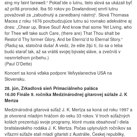
sing my faint farewell.“ Pokiaľ ide o lutnu, tieto slová sa ukázali byť
až príliš prorocké. Iba 50 rokov po Dowlandovej smrti lutnu
považovali za „zabudnutý a zanedbaný nástroj“. Slová Thomasa
Macea z roku 1676 povzbudzujúce lutnu sú rovnako adekvátne aj
dnes: „Chear up, Brave Soul! And know that some Yet Living, who
for Thee will take such Care, (there are) That Thou shalt be
Restor’d Thy former Glory, And be Eterniz’d to Eternal Story.“
(Raduj sa, statočná duša! A vedz, že ešte žijú tí, čo sa o teba
budú starať tak, až sa vrátiš svojej bývalej sláve, a zvečníš v
nesmrteľnom príbehu.)
(Paul O’Dette)
Koncert sa koná vďaka podpore Veľvyslanectva USA na
Slovensku.
28. jún, Zrkadlová sieň Primaciálneho paláca
16.00 Finále 9. ročníka Medzinárodnej gitarovej súťaže J. K
Mertza
Medzinárodná gitarová súťaž J. K. Mertza sa koná od roku 1997 a
je otvorená mladým hráčom do veku 33 rokov. V troch súťažných
kolách prezentujú svoje programy, ktoré musia obsahovať i diela
bratislavského rodáka J. K. Mertza. Počas uplynulých ročníkov sa
víťazmi súťaže stali mladí gitaristi z Austrálie, Českej republiky,