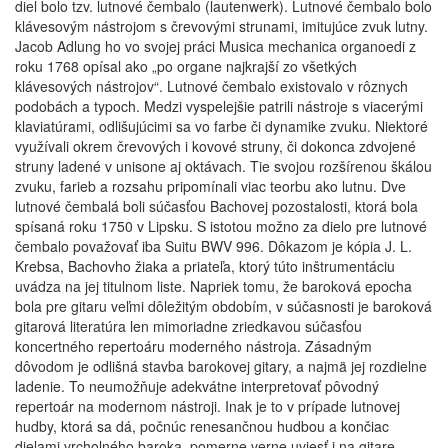
diel bolo tzv. lutnové čembalo (lautenwerk). Lutnové čembalo bolo
klávesovým nástrojom s črevovými strunami, imitujúce zvuk lutny.
Jacob Adlung ho vo svojej práci Musica mechanica organoedi z
roku 1768 opísal ako „po organe najkrajší zo všetkých
klávesových nástrojov“. Lutnové čembalo existovalo v rôznych
podobách a typoch. Medzi vyspelejšie patrili nástroje s viacerými
klaviatúrami, odlišujúcimi sa vo farbe či dynamike zvuku. Niektoré
využívali okrem črevových i kovové struny, či dokonca zdvojené
struny ladené v unisone aj oktávach. Tie svojou rozšírenou škálou
zvuku, farieb a rozsahu pripomínali viac teorbu ako lutnu. Dve
lutnové čembalá boli súčasťou Bachovej pozostalosti, ktorá bola
spísaná roku 1750 v Lipsku. S istotou možno za dielo pre lutnové
čembalo považovať iba Suitu BWV 996. Dôkazom je kópia J. L.
Krebsa, Bachovho žiaka a priateľa, ktorý túto inštrumentáciu
uvádza na jej titulnom liste. Napriek tomu, že baroková epocha
bola pre gitaru veľmi dôležitým obdobím, v súčasnosti je baroková
gitarová literatúra len mimoriadne zriedkavou súčasťou
koncertného repertoáru moderného nástroja. Zásadným
dôvodom je odlišná stavba barokovej gitary, a najmä jej rozdielne
ladenie. To neumožňuje adekvátne interpretovať pôvodný
repertoár na modernom nástroji. Inak je to v prípade lutnovej
hudby, ktorá sa dá, počnúc renesančnou hudbou a končiac
dielami vrcholného baroka, pomerne verne uviesť i na gitare