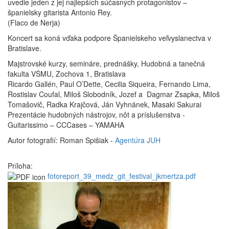
uvedie jeden z jej najlepších súčasných protagonistov –
španielsky gitarista Antonio Rey.
(Flaco de Nerja)
Koncert sa koná vďaka podpore Španielskeho veľvyslanectva v
Bratislave.
Majstrovské kurzy, semináre, prednášky, Hudobná a tanečná
fakulta VŠMU, Zochova 1, Bratislava
Ricardo Gallén, Paul O’Dette, Cecilia Siqueira, Fernando Lima,
Rostislav Coufal, Miloš Slobodník, Jozef a Dagmar Zsapka, Miloš
Tomašovič, Radka Krajčová, Ján Vyhnánek, Masaki Sakurai
Prezentácie hudobných nástrojov, nôt a príslušenstva -
Guitarissimo – CCCases – YAMAHA
Autor fotografií: Roman Spišiak -
Agentúra JUH
Príloha:
fotoreport_39_medz_git_festival_jkmertza.pdf