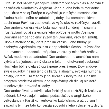
Orfeus“, bol najvychýrenejším lutnistom všetkých čias a jedným z
najväčších skladateľov Anglicka. Jeho hudba bola mimoriadne
populárna v celej Európe a vydávali ju v toľkých mestách ako
žiadnu hudbu iného skladateľa tej doby. Iba samotná slávna
Lachrimae Pavin sa zachovala vo vyše stovke rozličných verzií.
Dowlandova kariéra však bola naplnená i zničenými snami a
frustráciami, čo aj stelesňuje jeho obľúbené motto „Semper
Dowland semper dolens“ (Vždy ten Dowland, vždy len smúti).
Hlboká melanchólia, ktorá preniká väčšinu jeho hudby, je
osobným vyjadrením trpkosti z neprichádzajúceho kráľovského
menovania a nedostatku rešpektu zo strany mladších hráčov.
Avšak moderná posadnutosť Dowlandovou melanchóliou nám
vytvára iba jednostranný obraz o tejto mnohotvárnej osobnosti.
Hoci jeho bôľne diela sú oprávnene preslávené, Dowlandove
živšie skladby, najmä jeho galliardy a almainy, evokujú humor a
dôvtip, ktorému sa žiadny jeho súčasník nevyrovná. Dnešný
program predstaví okrem jeho najslávnejších diel aj niektoré
zriedkavejšie hrávané skladby.
Dowlandov život sa odvíjal ako farbistý sled roztržitých krokov a
blúdení. Už vo svojej mladosti počas služby u anglického
veľvyslanca v Paríži konvertoval ku katolicizmu, a až do smrti
zápasil s tým, že táto konverzia spôsobila jeho vylúčenie z dvora