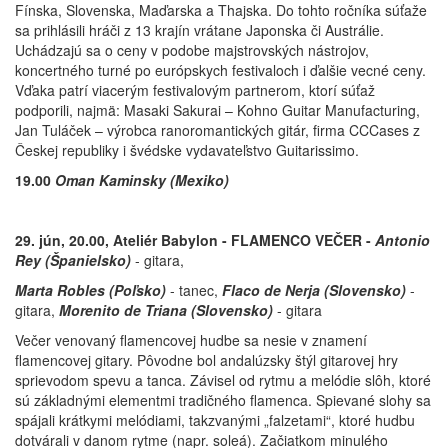
Fínska, Slovenska, Maďarska a Thajska. Do tohto ročníka súťaže
sa prihlásili hráči z 13 krajín vrátane Japonska či Austrálie.
Uchádzajú sa o ceny v podobe majstrovských nástrojov,
koncertného turné po európskych festivaloch i ďalšie vecné ceny.
Vďaka patrí viacerým festivalovým partnerom, ktorí súťaž
podporili, najmä: Masaki Sakurai – Kohno Guitar Manufacturing,
Jan Tuláček – výrobca ranoromantických gitár, firma CCCases z
Českej republiky i švédske vydavateľstvo Guitarissimo.
19.00
Oman Kaminsky (Mexiko)
29. jún, 20.00, Ateliér Babylon - FLAMENCO VEČER -
Antonio
Rey (Španielsko)
- gitara,
Marta Robles (Poľsko)
- tanec,
Flaco de Nerja (Slovensko)
-
gitara,
Morenito de Triana (Slovensko)
- gitara
Večer venovaný flamencovej hudbe sa nesie v znamení
flamencovej gitary. Pôvodne bol andalúzsky štýl gitarovej hry
sprievodom spevu a tanca. Závisel od rytmu a melódie slôh, ktoré
sú základnými elementmi tradičného flamenca. Spievané slohy sa
spájali krátkymi melódiami, takzvanými „falzetami“, ktoré hudbu
dotvárali v danom rytme (napr. soleá). Začiatkom minulého