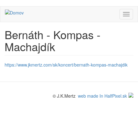
Skočiť
Toggl
na
naviga
hlavný
obsah
Bernáth - Kompas -
Machajdík
https://www.jkmertz.com/sk/koncert/bernath-kompas-machajdik
© J.K.Mertz
web made In HalfPixel.sk